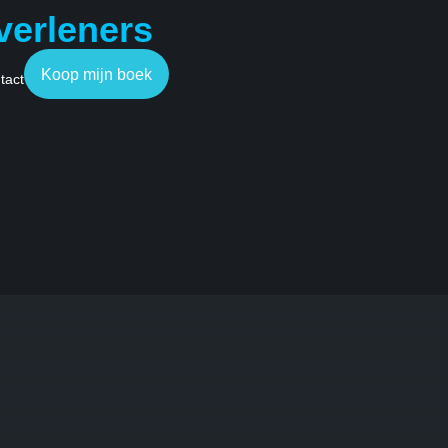
verleners
Koop mijn boek
tact