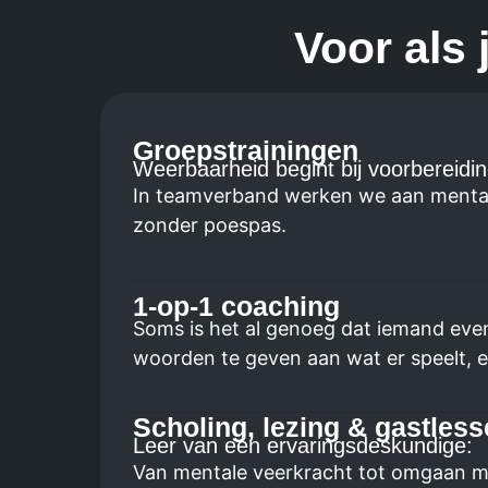
Voor als 
Groepstrainingen
Weerbaarheid begint bij voorbereidin
In teamverband werken we aan mentale 
zonder poespas.
1-op-1 coaching
Soms is het al genoeg dat iemand even 
woorden te geven aan wat er speelt, en 
Scholing, lezing & gastles
Leer van een ervaringsdeskundige:
Van mentale veerkracht tot omgaan met