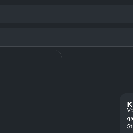
K
Vo
g
St